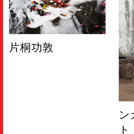
片桐功敦
ン
ト