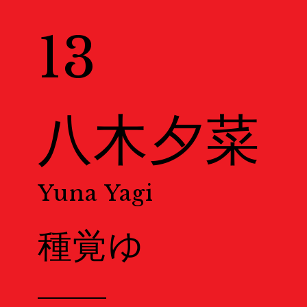
News
ニュース
13
About Us
KYOTOGRAPHI
COVID-19 Measure
八木夕菜
Exhibitions
展示情報
Yuna Yagi
Ticket
チケット
種覚ゆ
Special Online Cont
オンラインコンテンツ