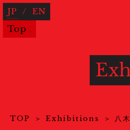
JP
/
EN
Top
Exh
TOP
Exhibitions
八
Useful Information