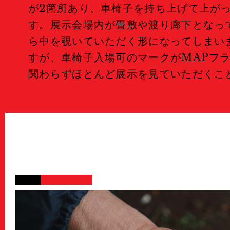
が2箇所あり、車椅子を持ち上げて上が
Portfolio Review
ポー
す。展示会場内が畳敷や渡り廊下となっ
ら中を覗いていただく形になってしまい
すが、車椅子入場可のマークがMAPフ
Public Relations
関わらずほとんど展示を見ていただくこ
Stories
特集記事
Donate
寄付について
Sponsors & Partner
Join Us!
スタッフ募集