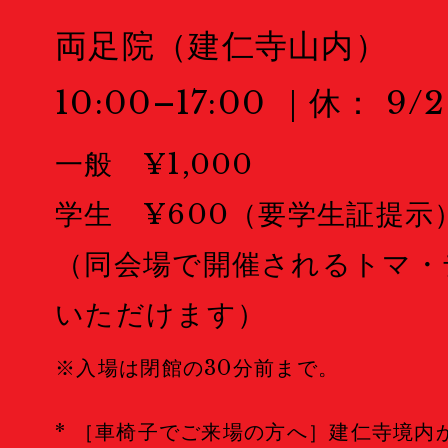
Welcome to Kyoto
両足院（建仁寺山内）
Map
地図
10:00–17:00 ｜休： 9/2
Wheelchair User
車椅
一般 ¥1,000
学生 ¥600（要学生証提示
Events
（同会場で開催されるトマ・
Public Events
パブリック
いただけます）
Masterclass
マスタークラ
※入場は閉館の30分前まで。
Education & Kids
教育
* ［車椅子でご来場の方へ］建仁寺境内