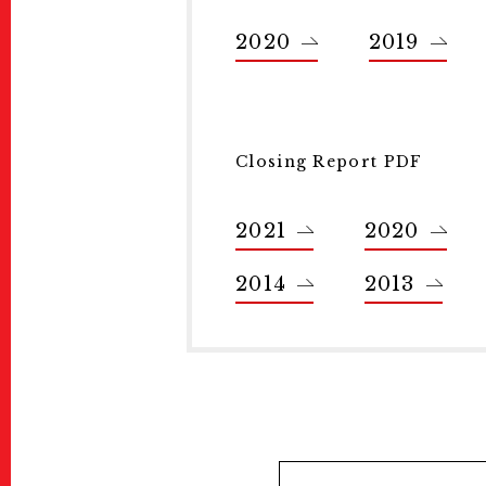
展示情報
2020
2019
Ticket
チケット
Special Online Contents
オンラインコンテンツ
Welcome to Kyoto
Closing Report PDF
Map
地図
2021
2020
Wheelchair User
車椅子でご来場
2014
2013