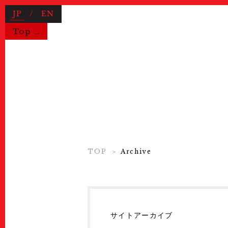
JP
/
EN
Top
Useful Information
TOP
Archive
News
ニュース
About Us
KYOTOGRAPHIEとは
COVID-19 Measures
新型コロ
サイトアーカイブ
Exhibitions