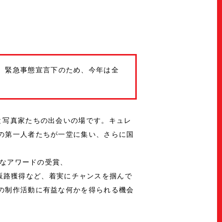
Join Us!
スタッフ募集
Press
プレス
Archive
アーカイブ
Contact
 また、緊急事態宣言下のため、今年は全
お問い合わせ
と写真家たちの出会いの場です。キュレ
の第一人者たちが一堂に集い、さらに国
的なアワードの受賞、
の販路獲得など、着実にチャンスを掴んで
の制作活動に有益な何かを得られる機会