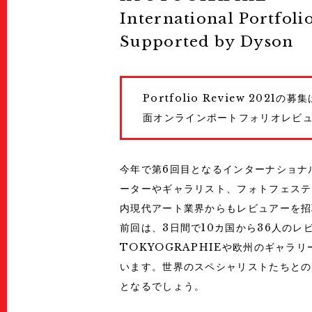
展示情報
International Portfoli
Ticket
チケット
Supported by Dyson
Special Online Contents
オンラインコンテンツ
Welcome to Kyoto
Portfolio Review 2
面オンラインポートフォリオレビ
Map
地図
Wheelchair User
車椅子でご来場
今年で第6回目となるインターナショナ
ーターやギャラリスト、フォトフェステ
内現代アート業界からもレビュアーを招
前回は、3日間で10カ国から36人の
TOKYOGRAPHIEや欧州のギャラ
います。世界のスペシャリストたちとの
となるでしょう。