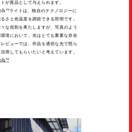
h™ライトが賞品として与えられます。
 Morph™ライトは、独自のテクノロジーに
明るさと色温度を調節できる照明です。
様々な役割を果たしますが、写真のよう
明環境において、光はとても重要な存在
オレビューでは、作品を適切な光で照ら
に活用してもらいたいと考えています。
rph™