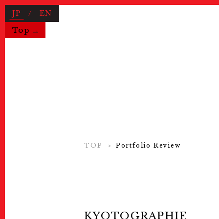
JP
/
EN
Top
Useful Information
TOP
Portfolio Review
News
ニュース
About Us
KYOTOGRAPHIEとは
COVID-19 Measures
新型コロ
KYOTOGRAPHIE
Exhibitions