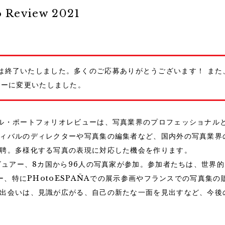
ポートフォリオレビュー
o Review 2021
021の募集は終了いたしました。多くのご応募ありがとうございます！
ューに変更いたしました。
の方へ
ル・ポートフォリオレビューは、写真業界のプロフェッショナル
ィバルのディレクターや写真集の編集者など、国内外の写真業界
聘。多様化する写真の表現に対応した機会を作ります。
レビュアー、8カ国から96人の写真家が参加。参加者たちは、世界
リー、特にPHotoESPAÑAでの展示参画やフランスでの写真集
出会いは、見識が広がる、自己の新たな一面を見出すなど、今後