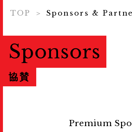
News
ニュース
TOP
Sponsors & Partn
About Us
KYOTOGRAPHI
Sponsors
COVID-19 Measure
Exhibitions
展示情報
協賛
Ticket
チケット
Special Online Cont
オンラインコンテンツ
Premium Spo