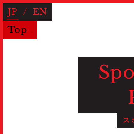
JP
/
EN
Top
Spo
ス
Useful Information