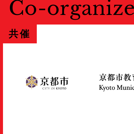
Co-organize
共催