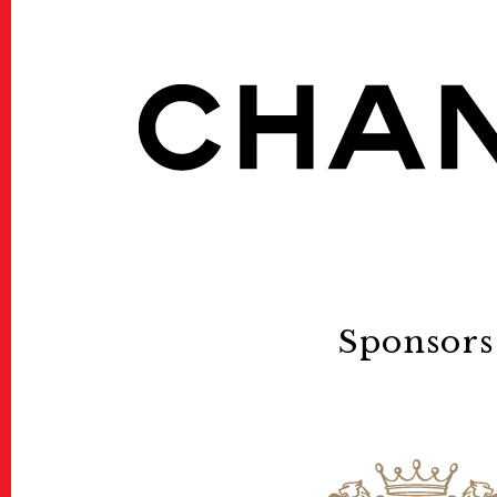
Welcome to Kyoto
Map
地図
Wheelchair User
車椅
Events
Public Events
パブリック
Sponsors
Masterclass
マスタークラ
Education & Kids
教育